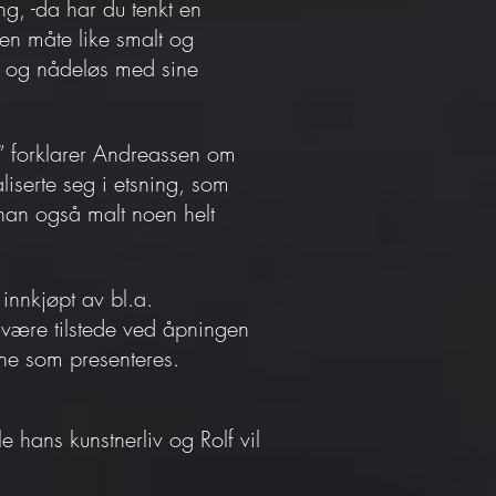
ng, -da har du tenkt en
 en måte like smalt og
e og nådeløs med sine
n” forklarer Andreassen om
iserte seg i etsning, som
r han også malt noen helt
 innkjøpt av bl.a.
 være tilstede ved åpningen
ene som presenteres.
 hans kunstnerliv og Rolf vil