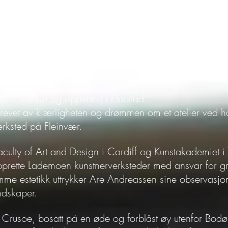
dkunstner Are Andreassen.
en av akademiutdannede norske samtidskunstnere fra vå
Jennestad har gleden av å presentere både hans grafis
 for denne utstillingen, -som har fått navnet;
57 i Tromsø og oppvokst i Harstad.
revet av kjærligheten og drømmen om et atelier ved h
erksted på Fleinvær.
aculty of Art and Design i Cardiff og Kunstakademiet i
rette Lademoen kunstnerverksteder med ansvar for gr
e estetikk uttrykker Are Andreassen sine observasjo
ndskaper.
Crusoe, bosatt på en øde og forblåst øy utenfor Bodø,