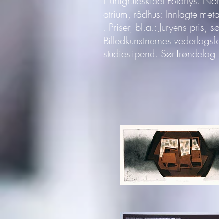
Hurtigruteskipet Polarlys. No
atrium, rådhus: Innlagte met
. Priser, bl.a.: Juryens pris
Billedkunstnernes vederlagsf
studiestipend. Sør-Trøndelag f