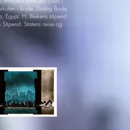
 (Innkjøp) (Innkjøp) (Gulv i
øgskolen i Bodø, Dialog Bodø.
za, Egypt. H. Blekens stipend
 Stipend. Statens reise og