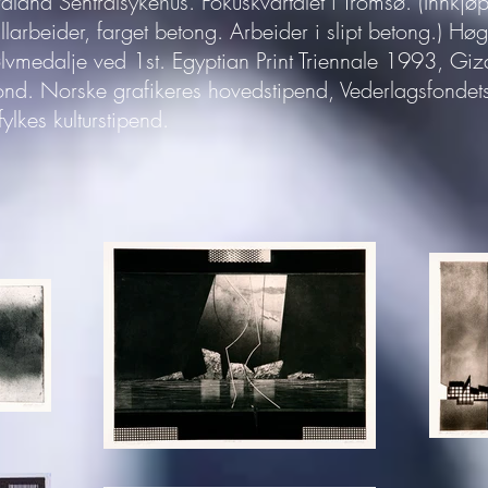
rdland Sentralsykehus. Fokuskvartalet i Tromsø. (Innkjøp)
allarbeider, farget betong. Arbeider i slipt betong.) H
, sølvmedalje ved 1st. Egyptian Print Triennale 1993, Gi
ond. Norske grafikeres hovedstipend, Vederlagsfondets
ylkes kulturstipend.