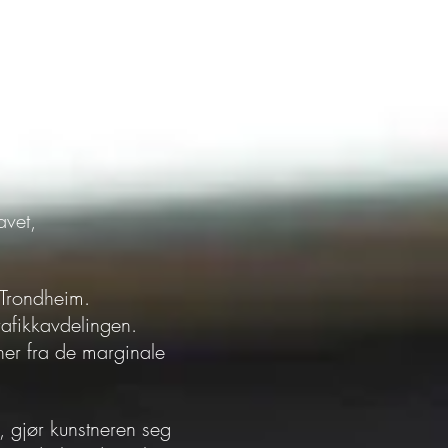
re tidligere
ke arbeider og hans nye
avet,
 Trondheim.
afikkavdelingen.
ner fra de marginale
 gjør kunstneren seg