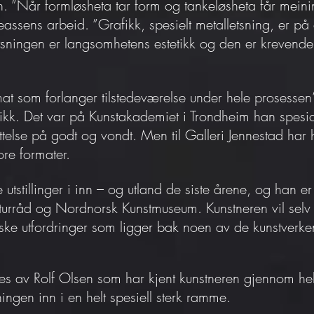
en. ”Når formløsheta tar form og tankeløsheta får meini
eassens arbeid. ”Grafikk, spesielt metalletsning, er på
tsningen er langsomhetens estetikk og den er krevend
ormat som forlanger tilstedeværelse under hele prosesse
kk. Det var på Kunstakademiet i Trondheim han spesial
settelse på godt og vondt. Men til Galleri Jennestad ha
ore formater.
utstillinger i inn – og utland de siste årene, og han er
lturråd og Nordnorsk Kunstmuseum. Kunstneren vil selv
riske utfordringer som ligger bak noen av de kunstverk
des av Rolf Olsen som har kjent kunstneren gjennom hele
ingen inn i en helt spesiell sterk ramme.