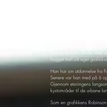
Hovedutstiller 2014 er bille
Han føyer seg flott inn rekk
sommerutstillinger. Galleri 
malerier som er laget spesielt
”Perifere Observasjoner IV”
Are Andreassen er født i 19
Han er bosatt i Bodø, men d
bygget han sitt eget grafikkv
Han har sin utdannelse fra F
Senere var han med på å opp
Gjennom etsningens langsomm
kystområder til de urbane la
Som en grafikkens Robinson 