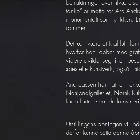
betraktninger over tilværels
tanke” er motto for Are Andr
monumentalt som lyrikken. E
rammer.
Det kan være et kraftfullt f
hvorfor han jobber med grafi
videre utviklet seg til en be
spesielle kunstverk, også i st
Andreassen har hatt en rekke 
Nasjonalgalleriet, Norsk Ku
for å fortelle om de kunstne
Utstillingens åpningen vil le
derfor kunne sette denne åpn