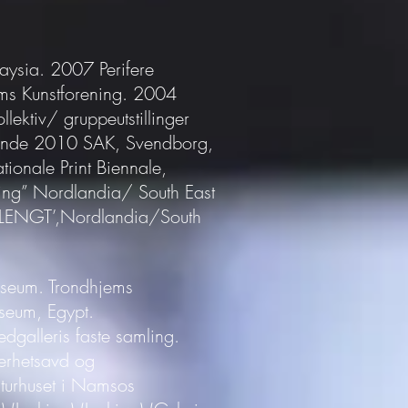
laysia. 2007 Perifere
ms Kunstforening. 2004
ektiv/ gruppeutstillinger
isende 2010 SAK, Svendborg,
ionale Print Biennale,
nging” Nordlandia/ South East
) ‘LENGT’,Nordlandia/South
useum. Trondhjems
seum, Egypt.
galleris faste samling.
erhetsavd og
lturhuset i Namsos