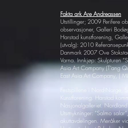
Fakta ark Are Andreassen
Utstillinger; 2009 Perifere 
observasjoner, Galleri Bod
Harstad kunstforening, Galle
(utvalg): 2010 Referansepu
Danmark 2007 Ove Stokstad i
Varna. Innkjøp: Skulpturen ”
Asia Art Company (T’ang Qu
East Asia Art Company, ( M
Festspillene i
Nord-Norge, Sø
Kunstforening. Harstad kom
Nasjonalgalleriet. Nordland
Utsmykninger: ”Salmo salar”
akuttavdelingen. Meråker vid