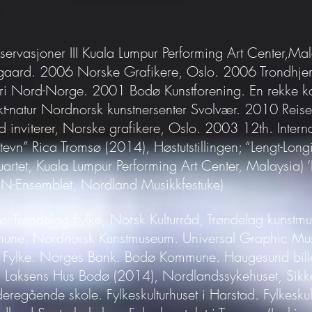
observasjoner III Kuala Lumpur Performing Art Center,Ma
øgaard. 2006 Norske Grafikere, Oslo. 2006 Trondhje
ri Nord-Norge. 2001 Bodø Kunstforening. En rekke koll
nkt-natur Nordnorsk kunstnersenter Svolvær. 2010 Re
nviterer, Norske grafikere, Oslo. 2003 12th. Internat
Stevn” Rica Tromsø (2014), Høstutstillingen; “Lengt-Lo
artet, Kuala Lumpur Performing Art Center, Malaysia
IN-Ensemblet, Nordland Musikkfestuke)
r-Trøndelag Fylke, Norsk Kulturråd, Trøndelag kunstm
mune. Nordnorsk Kunstmuseum. Universal Graphic Mu
 Fylke. Norges Bank. Bodø Kommune. Haugesund billed
, Laksens Hus Bodø (2014), Nordlandssykehuset, Sikk
eregående skole. Fylkeskulturhuset i Harstad. Fylkesku