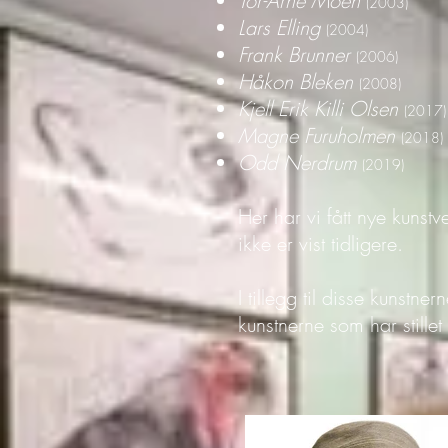
Tor-Arne Moen
(2003)
Lars Elling
(2004)
Frank Brunner
(2006)
Håkon Bleken
(2008)
Kjell Erik Killi Olsen
(2017)
Magne Furuholmen
(2018)
Odd Nerdrum
(2019)
Her har vi fått nye kunstv
ikke er vist tidligere.
I tillegg til disse kunstn
kunstnerne som har stillet 