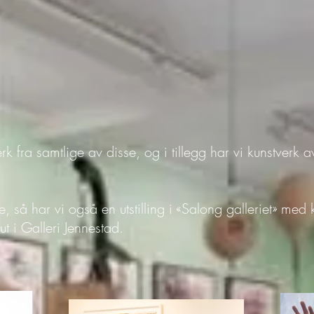
erk fra samtlige av disse, og i tillegg har vi kunstverk
erne, så har vi også en utstilling i «Salong galleriet» me
ut i Galleri Jennestad.