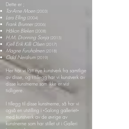
Dette er ;
Tor-Arne Moen
(2003)
Lars Elling
(2004)
Frank Brunner
(2006)
Håkon Bleken
(2008
)
H.M. Dronning Sonja
(2015
)
Kjell Erik Killi Olsen
(2017)
Magne Furuholmen
(2018)
Odd Nerdrum
(2019)
Her har vi fått nye kunstverk fra samtlige
av disse, og i tillegg har vi kunstverk av
disse kunstnerne som ikke er vist
tidligere.
I tillegg til disse kunstnerne, så har vi
også en utstilling i «Salong galleriet»
med kunstverk av de øvrige av
kunstnerne som har stillet ut i Galleri